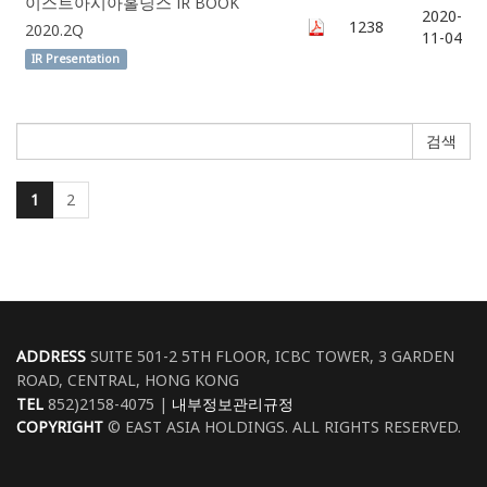
이스트아시아홀딩스 IR BOOK
2020-
1238
2020.2Q
11-04
IR Presentation
검색
1
2
ADDRESS
SUITE 501-2 5TH FLOOR, ICBC TOWER, 3 GARDEN
ROAD, CENTRAL, HONG KONG
TEL
852)2158-4075 |
내부정보관리규정
COPYRIGHT
© EAST ASIA HOLDINGS. ALL RIGHTS RESERVED.